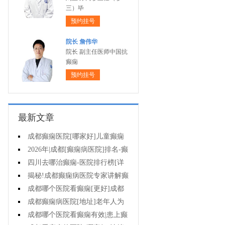
三）毕
预约挂号
院长 詹伟华
院长 副主任医师中国抗
癫痫
预约挂号
最新文章
成都癫痫医院[哪家好]儿童癫痫
什么时候会发作?
2026年|成都[癫痫病医院]排名-癫
痫要怎样去治疗?
四川去哪治癫痫-医院排行榜[详
细排名]怎么辨别是不是癫痫?
揭秘!成都癫痫病医院专家讲解癫
痫这种病能治疗好吗?
成都哪个医院看癫痫[更好]成都
医院治疗癫痫病要花多少钱?
成都癫痫病医院[地址]老年人为
何会患有癫痫?
成都哪个医院看癫痫有效|患上癫