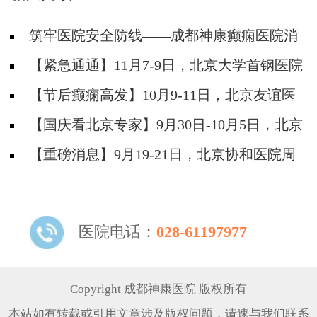
筑牢医院安全防线——成都神康癫痫医院消
防安全培训纪实
【紧急通通】11月7-9日，北京大学首钢医院
神经内科胡颖教授亲临成都会诊，破解癫痫疑难
【节后癫痫高发】10月9-11日，北京友谊医
院陈葵博士免费会诊+治疗援助，破解癫痫难
【国庆看北京专家】9月30日-10月5日，北京
题！
天坛&首钢医院两大专家蓉城亲诊+癫痫大额救
【重磅消息】9月19-21日，北京协和医院周
助，速约！
祥琴教授成都领衔会诊，共筑全年龄段抗癫防
线！
医院电话：
028-61197977
Copyright 成都神康医院 版权所有
本站如有转载或引用文章涉及版权问题，请速与我们联系