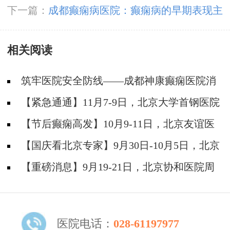
羊角风发作前有没有什么征兆？
下一篇：
成都癫痫病医院：癫痫病的早期表现主
要有哪些？
相关阅读
筑牢医院安全防线——成都神康癫痫医院消
防安全培训纪实
【紧急通通】11月7-9日，北京大学首钢医院
神经内科胡颖教授亲临成都会诊，破解癫痫疑难
【节后癫痫高发】10月9-11日，北京友谊医
院陈葵博士免费会诊+治疗援助，破解癫痫难
【国庆看北京专家】9月30日-10月5日，北京
题！
天坛&首钢医院两大专家蓉城亲诊+癫痫大额救
【重磅消息】9月19-21日，北京协和医院周
助，速约！
祥琴教授成都领衔会诊，共筑全年龄段抗癫防
线！
医院电话：
028-61197977