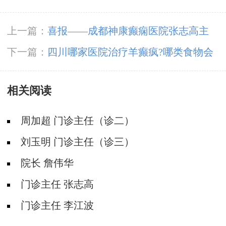
上一篇：
喜报——成都神康癫痫医院张志高主
任、李江波主任、豆晓峰主任荣膺中国抗癫痫协
下一篇：
四川哪家医院治疗羊癫疯?哪类食物会
会会员
诱发癫痫病发作?
相关阅读
周加超 门诊主任（诊二）
刘玉明 门诊主任（诊三）
院长 詹伟华
门诊主任 张志高
门诊主任 李江波