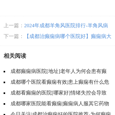
上一篇：
2024年成都羊角风医院排行-羊角风病
人做什么运动活动身体好？
下一篇：
【成都治癫痫病哪个医院好】癫痫病大
发作常见的表现
相关阅读
成都癫痫病医院[地址]老年人为何会患有癫
痫?
成都哪个医院看癫痫有效|患上癫痫有什么危
害?
成都看癫痫的医院[哪家好]情绪失控会导致
癫痫发作吗?
成都哪家医院能看癫痫|癫痫病人服其它药物
要注意什么?
今日关注|成都治癫痫好的医院推荐-为何癫痫