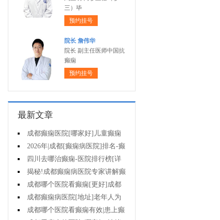
三）毕
预约挂号
院长 詹伟华
院长 副主任医师中国抗
癫痫
预约挂号
最新文章
成都癫痫医院[哪家好]儿童癫痫
什么时候会发作?
2026年|成都[癫痫病医院]排名-癫
痫要怎样去治疗?
四川去哪治癫痫-医院排行榜[详
细排名]怎么辨别是不是癫痫?
揭秘!成都癫痫病医院专家讲解癫
痫这种病能治疗好吗?
成都哪个医院看癫痫[更好]成都
医院治疗癫痫病要花多少钱?
成都癫痫病医院[地址]老年人为
何会患有癫痫?
成都哪个医院看癫痫有效|患上癫