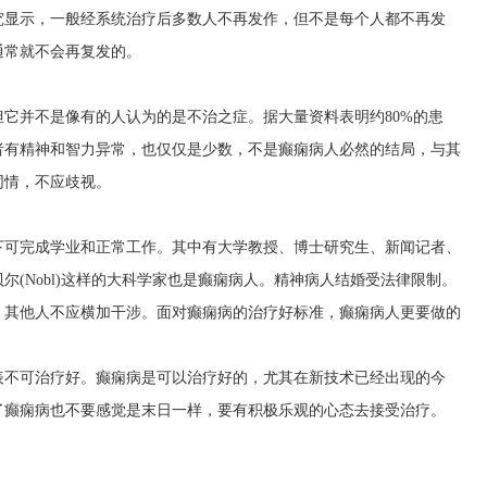
究显示，一般经系统治疗后多数人不再发作，但不是每个人都不再发
通常就不会再复发的。
它并不是像有的人认为的是不治之症。据大量资料表明约80%的患
者有精神和智力异常，也仅仅是少数，不是癫痫病人必然的结局，与其
同情，不应歧视。
下可完成学业和正常工作。其中有大学教授、博士研究生、新闻记者、
(Nobl)这样的大科学家也是癫痫病人。精神病人结婚受法律限制。
，其他人不应横加干涉。面对癫痫病的治疗好标准，癫痫病人更要做的
表不可治疗好。癫痫病是可以治疗好的，尤其在新技术已经出现的今
了癫痫病也不要感觉是末日一样，要有积极乐观的心态去接受治疗。